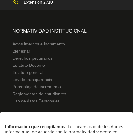
Extensión 2710
NORMATIVIDAD INSTITUCIONAL
Actos internos e incremento
Bienestar
Derechos pecunarios
Estatuto Docente
Estatuto general
Ley de transparencia
Porcentaje de incremento
Reglamentos de estudiantes
Uso de datos Personales
ENLACES RÁPIDOS