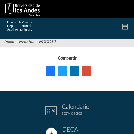
Pasar
al
contenido
principal
Inicio
/
Eventos
/
ECCO12
Compartir
Calendario
eventos.png
actividades
DECA
deca.png