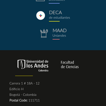
DECA
deca.png
de estudiantes
MAAD
repositorio.png
Uniandes
Carrera 1 # 18A - 12
Edificio H
Bogotá - Colombia
Postal Code:
111711