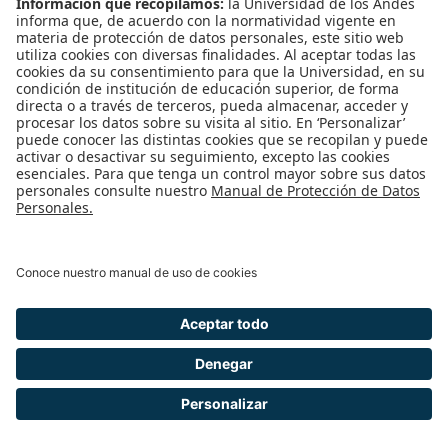
Fredy Rodriguez Granobles
Magíster En Economía
frrodrig
@uniandes.edu.co
Docente de planta
Oficina: H-011
Extensión: 3655