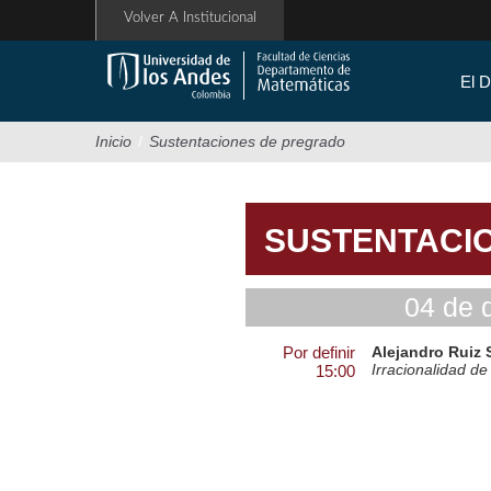
Pasar
Volver A Institucional
al
contenido
principal
El 
Inicio
/
Sustentaciones de pregrado