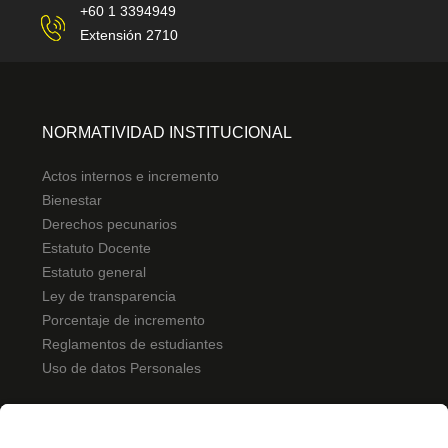
+60 1 3394949
Extensión 2710
NORMATIVIDAD INSTITUCIONAL
Actos internos e incremento
Bienestar
Derechos pecunarios
Estatuto Docente
Estatuto general
Ley de transparencia
Porcentaje de incremento
Reglamentos de estudiantes
Uso de datos Personales