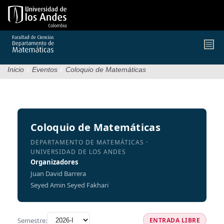
Pasar
al
contenido
principal
Inicio
/
Eventos
/
Coloquio de Matemáticas