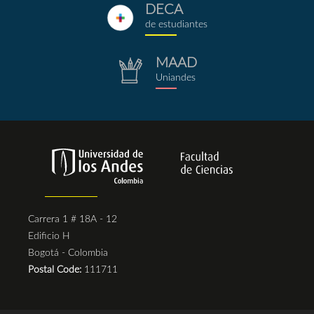
DECA
deca.png
de estudiantes
MAAD
repositorio.png
Uniandes
Carrera 1 # 18A - 12
Edificio H
Bogotá - Colombia
Postal Code:
111711