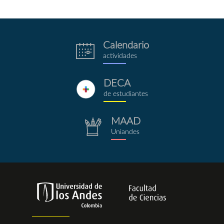
Calendario
eventos.png
actividades
DECA
deca.png
de estudiantes
MAAD
repositorio.png
Uniandes