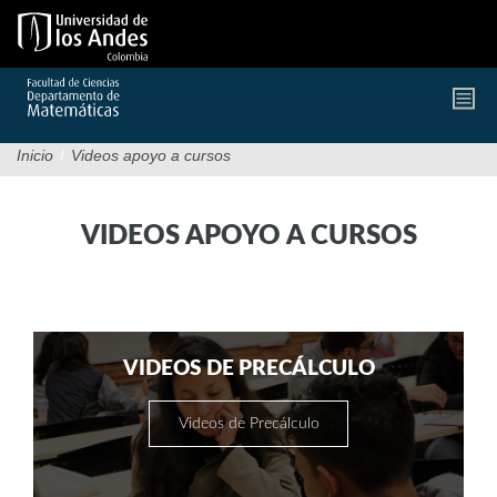
Pasar
al
contenido
principal
Inicio
/
Videos apoyo a cursos
VIDEOS APOYO A CURSOS
VIDEOS DE PRECÁLCULO
Videos de Precálculo