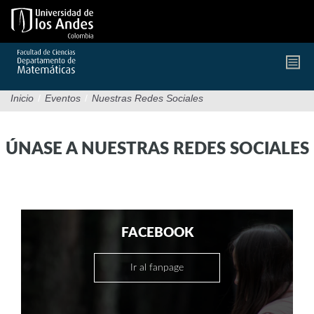
Pasar
al
contenido
principal
Inicio
/
Eventos
/
Nuestras Redes Sociales
ÚNASE A NUESTRAS REDES SOCIALES
FACEBOOK
Ir al fanpage