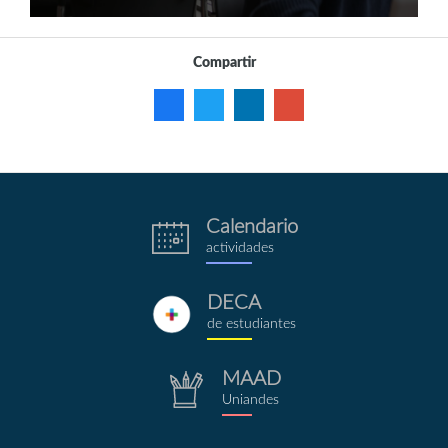
Compartir
Calendario
eventos.png
actividades
DECA
deca.png
de estudiantes
MAAD
repositorio.png
Uniandes