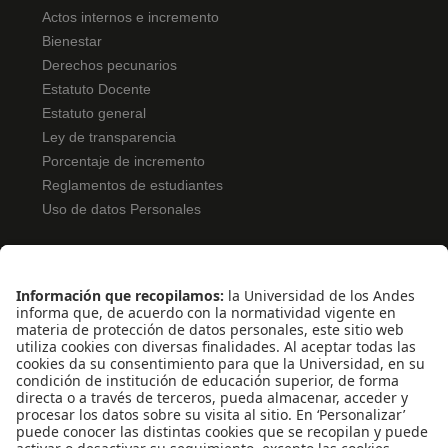
Actos internos e incremento
Bienestar
Derechos pecunarios
Estatuto Docente
Estatuto general
Ley de transparencia
Porcentaje de incremento
Reglamentos de estudiantes
Uso de datos Personales
ENLACES RÁPIDOS
Pentágono
Pentágono Virtual
Bolsa de Ofertas
Solicitud de Monitorías
Inscripción Examen de Clasificación