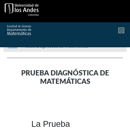
Pasar
al
contenido
principal
Inicio
/
Prueba Diagnóstica de Matemáticas
PRUEBA DIAGNÓSTICA DE
MATEMÁTICAS
La Prueba