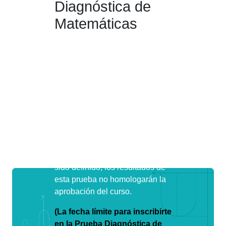
Diagnóstica de
Matemáticas
Esta prueba está diseñada para
que puedas conocer tu nivel en
matemáticas, definir tu curso de
ingreso y así obtener un
desempeño adecuado en tu vida
universitaria.
La prueba puede ser inscrita
una única vez, una vez tu curso
de ingreso en matemáticas ha
sido definido, los resultados de
esta prueba no homologarán la
aprobación del curso.
(La fecha límite para inscribirte
en la Prueba Diagnóstica de