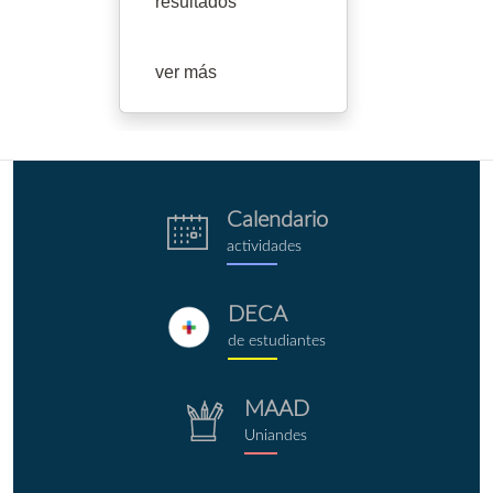
resultados
ver más
eventos.png
Calendario
actividades
deca.png
DECA
de estudiantes
repositorio.png
MAAD
Uniandes