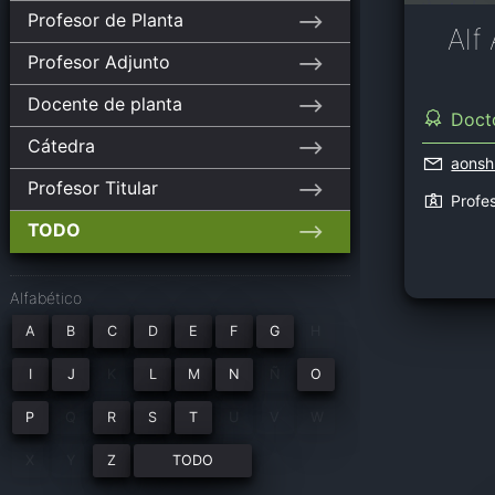
Profesor de Planta
Alf
Profesor Adjunto
Docente de planta
Doct
Cátedra
aonsh
Profesor Titular
Profes
TODO
Alfabético
A
B
C
D
E
F
G
H
I
J
K
L
M
N
Ñ
O
P
Q
R
S
T
U
V
W
X
Y
Z
TODO