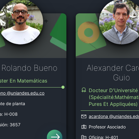
 Rolando Bueno
Alexander Ca
Guio
ster En Matemáticas
Docteur D'Université
eno
@uniandes.edu.co
(Spécialité:Mathémat
te de planta
Pures Et Appliquées)
na: H-008
acardona
@uniandes.ed
sión: 3657
Profesor Asociado
Oficina: H-401