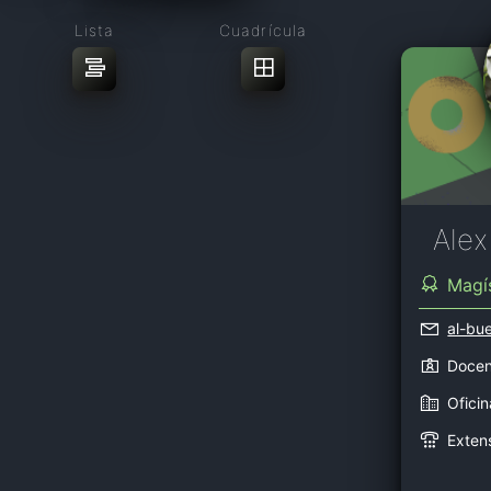
Lista
Cuadrícula
Alex
Magí
al-bu
Docen
Ofici
Exten