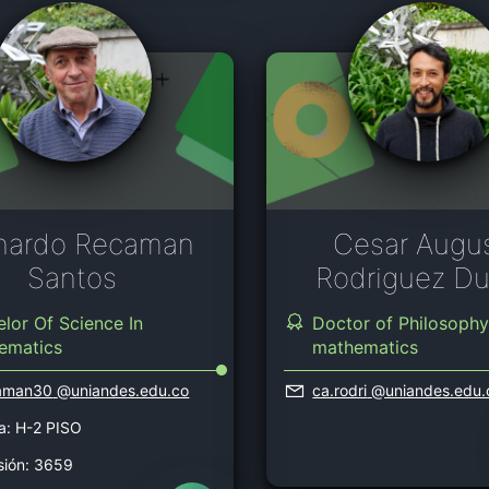
nardo Recaman
Cesar Augu
Santos
Rodriguez D
lor Of Science In
Doctor of Philosoph
ematics
mathematics
caman30
@uniandes.edu.co
ca.rodri
@uniandes.edu.
na: H-2 PISO
sión: 3659