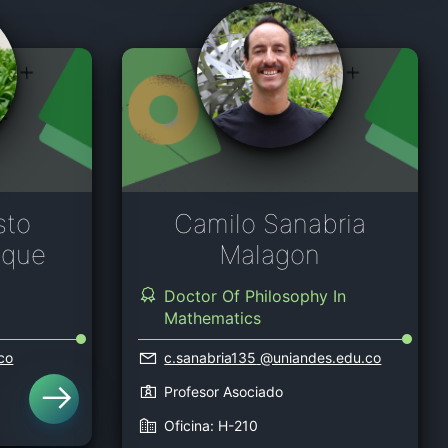
sto
Camilo Sanabria
uque
Malagon
y
Doctor Of Philosophy In
Mathematics
co
c.sanabria135
@uniandes.edu.co
Profesor Asociado
Oficina: H-210