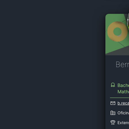
Ber
Bache
Math
b.re
Ofici
Exten