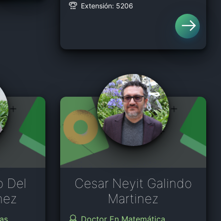
Extensión: 5206
o Del
Cesar Neyit Galindo
nez
Martinez
as
Doctor En Matemática