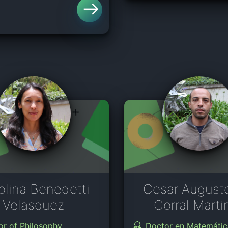
olina Benedetti
Cesar August
Velasquez
Corral Marti
or of Philosophy
Doctor en Matemátic