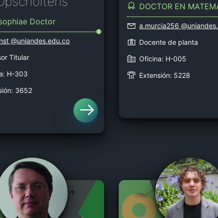
Opscholtens
DOCTOR EN MATEM
osophiae Doctor
a.murcia256
@uniandes.
nst
@uniandes.edu.co
Docente de planta
or Titular
Oficina: H-005
na: H-303
Extensión: 5228
sión: 3652