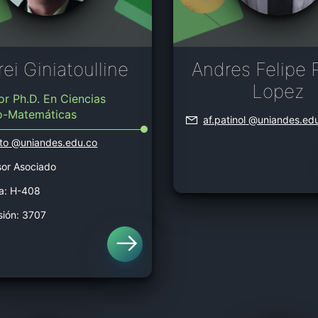
ei Giniatoulline
Andres Felipe 
Lopez
r Ph.D. En Ciencias
co-Matemáticas
af.patinol
@uniandes.ed
to
@uniandes.edu.co
sor Asociado
na: H-408
sión: 3707