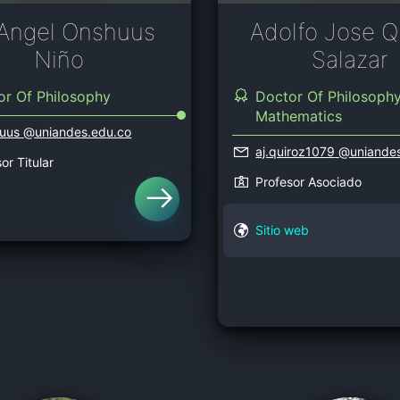
 Angel Onshuus
Adolfo Jose Q
Niño
Salazar
or Of Philosophy
Doctor Of Philosophy
Mathematics
uus
@uniandes.edu.co
aj.quiroz1079
@uniandes
or Titular
Profesor Asociado
Sitio web