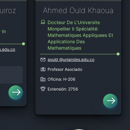
uiroz
Ahmed Ould Khaoua
Docteur De L'Universite
Monpellier Ii Spécialité:
 In
Mathematiques Appliquees Et
Applications Des
Mathematiques
.edu.co
aould
@uniandes.edu.co
Profesor Asociado
Oficina: H-206
Extensión: 2756