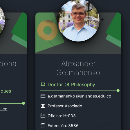
rdona
Alexander
Getmanenko
Doctor Of Philosophy
iques
a.getmanenko
@uniandes.edu.co
Profesor Asociado
u.co
Oficina: H-003
Extensión: 3586