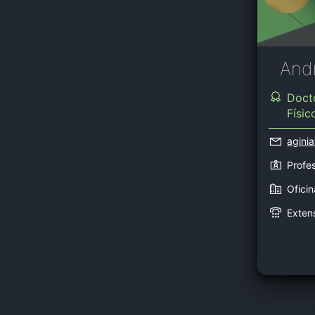
Andr
Docto
Físi
aginia
Profe
Ofici
Exten