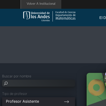
Pasar
Volver A Institucional
al
contenido
principal
El 
Buscar por nombre
Tipo de profesor
Profesor Asistente