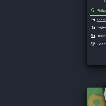
Phil
abere
Profes
Ofici
Exten