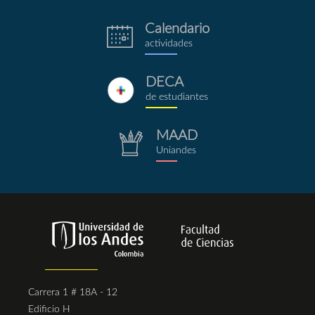
Calendario
eventos.png
actividades
DECA
deca.png
de estudiantes
MAAD
repositorio.png
Uniandes
Carrera 1 # 18A - 12
Edificio H