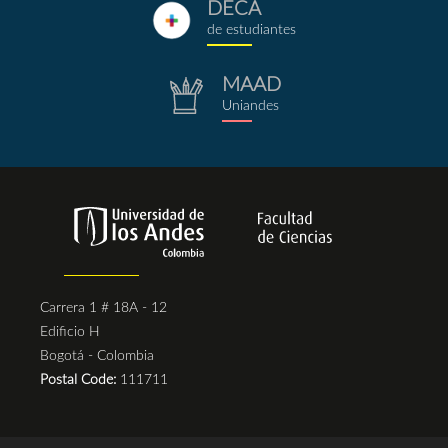
DECA
deca.png
de estudiantes
MAAD
repositorio.png
Uniandes
Carrera 1 # 18A - 12
Edificio H
Bogotá - Colombia
Postal Code:
111711