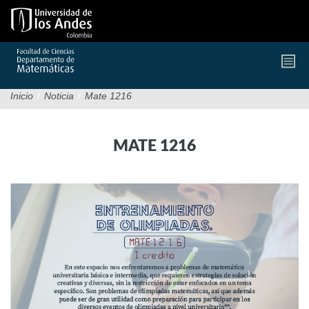
Pasar
al
contenido
principal
Inicio
/
Noticia
/
Mate 1216
MATE 1216