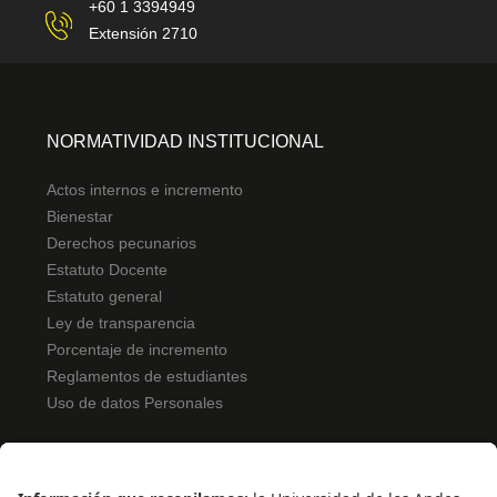
+60 1 3394949
Extensión 2710
NORMATIVIDAD INSTITUCIONAL
Actos internos e incremento
Bienestar
Derechos pecunarios
Estatuto Docente
Estatuto general
Ley de transparencia
Porcentaje de incremento
Reglamentos de estudiantes
Uso de datos Personales
ENLACES RÁPIDOS