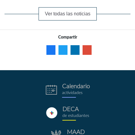
Ver todas las noticias
Compartir
Calendario
eventos.png
actividades
DECA
deca.png
de estudiantes
MAAD
repositorio.png