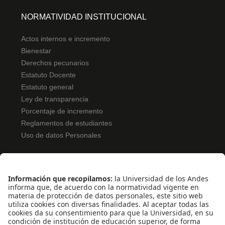
NORMATIVIDAD INSTITUCIONAL
Actos internos e incremento
Bienestar
Derechos pecunarios
Estatuto Docente
Estatuto general
Ley de transparencia
Porcentaje de incremento
Reglamentos de estudiantes
Uso de datos Personales
ENLACES RÁPIDOS
Pentágono
Pentágono Virtual
Bolsa de Ofertas