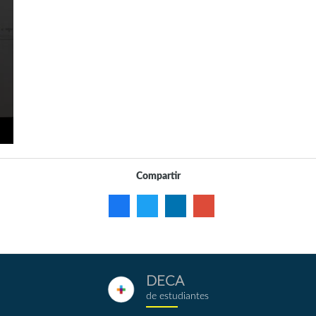
Compartir
DECA
deca.png
de estudiantes