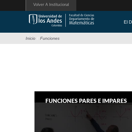
Pasar
Volver A Institucional
al
contenido
principal
El 
Inicio
/
Funciones
FUNCIONES PARES E IMPARES