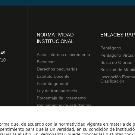
NORMATIVIDAD
ENLACES RÁP
INSTITUCIONAL
Pentágono
949
Actos internos e incremento
Pentágono Virtual
710
Bienestar
Bolsa de Ofertas
Derechos pecunarios
Solicitud de Monit
Estatuto Docente
Inscripción Exam
Clasificación
Estatuto general
Ley de transparencia
Porcentaje de incremento
Reglamentos de estudiantes
Uso de datos Personales